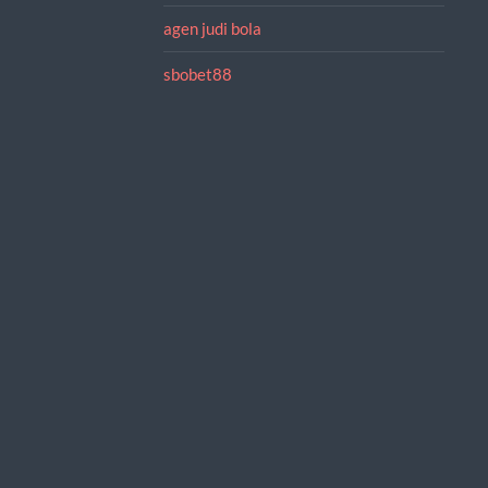
agen judi bola
sbobet88