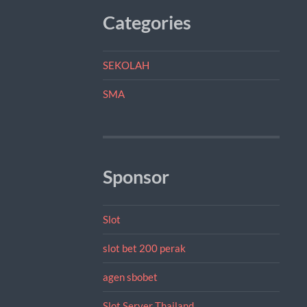
Categories
SEKOLAH
SMA
Sponsor
Slot
slot bet 200 perak
agen sbobet
Slot Server Thailand