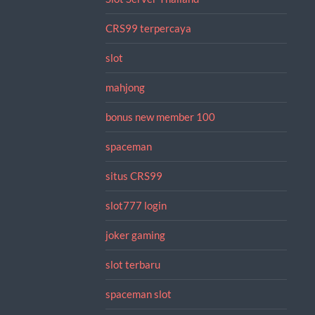
CRS99 terpercaya
slot
mahjong
bonus new member 100
spaceman
situs CRS99
slot777 login
joker gaming
slot terbaru
spaceman slot