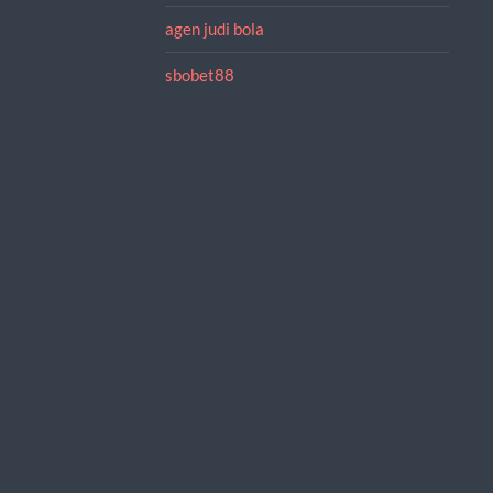
agen judi bola
sbobet88