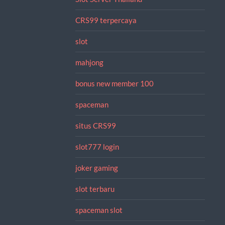
CRS99 terpercaya
slot
mahjong
bonus new member 100
spaceman
situs CRS99
slot777 login
joker gaming
slot terbaru
spaceman slot