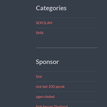
Categories
SEKOLAH
SMA
Sponsor
Slot
slot bet 200 perak
agen sbobet
Slot Server Thailand